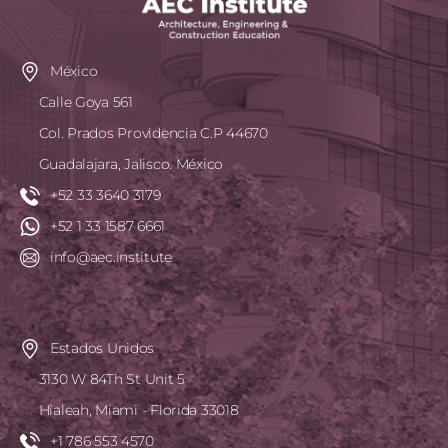
México
Calle Goya 561
Col. Prados Providencia C.P 44670
Guadalajara, Jalisco. México
+52 33 3640 3179
+52 1 33 1587 6661
info@aec.institute
Estados Unidos
3130 W 84Th St Unit 5
Hialeah, Miami - Florida 33018
+1 786 553 4570