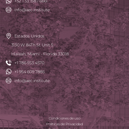
+52 1 33 1587 6661
info@aec.institute
Estados Unidos
3130 W 84Th St Unit 5
Hialeah, Miami - Florida 33018
+1 786 553 4570
+1 954 609 7886
info@aec.institute
Condiciones de uso
Políticas de Privacidad