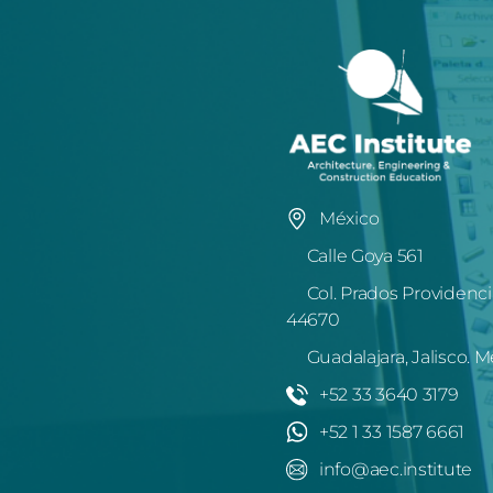
México
Calle Goya 561
Col. Prados Providenci
44670
Guadalajara, Jalisco. M
+52 33 3640 3179
+52 1 33 1587 6661
info@aec.institute