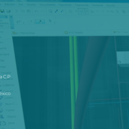
a C.P
éxico