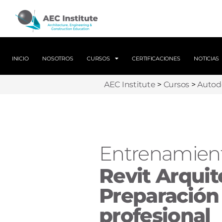
INICIO
NOSOTROS
CURSOS
CERTIFICACIONES
NOTICIAS
AEC Institute
>
Cursos
>
Autod
Entrenamient
Revit Arquit
Preparación 
profesional