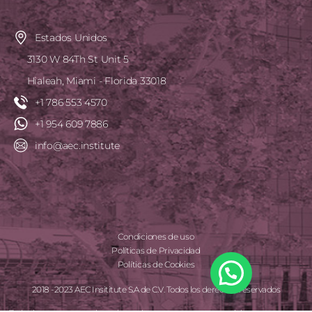
Estados Unidos
3130 W 84Th St Unit 5
Hialeah, Miami - Florida 33018
+1 786 553 4570
+1 954 609 7886
info@aec.institute
Condiciones de uso
Políticas de Privacidad
Políticas de Cookies
2018 -2023 AEC Insititute S.A de C.V. Todos los derechos reservados