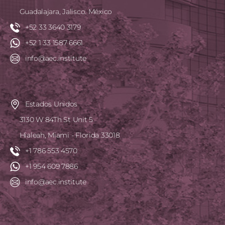
Guadalajara, Jalisco. México
+52 33 3640 3179
+52 1 33 1587 6661
info@aec.institute
Estados Unidos
3130 W 84Th St Unit 5
Hialeah, Miami - Florida 33018
+1 786 553 4570
+1 954 609 7886
info@aec.institute