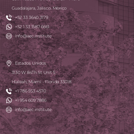
Guadalajara, Jalisco. México
+52 33 3640 3179
+52 1 33 1587 6661
info@aec.institute
Estados Unidos
3130 W 84Th St Unit 5
Hialeah, Miami - Florida 33018
+1 786 553 4570
+1 954 609 7886
info@aec.institute