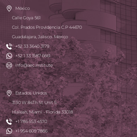
México
Calle Goya 561
Col. Prados Providencia C.P 44670
Guadalajara, Jalisco. México
+52 33 3640 3179
+52 1 33 1587 6661
info@aec.institute
Estados Unidos
3130 W 84Th St Unit 5
Hialeah, Miami - Florida 33018
+1 786 553 4570
+1 954 609 7886