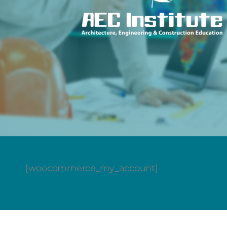
[woocommerce_my_account]