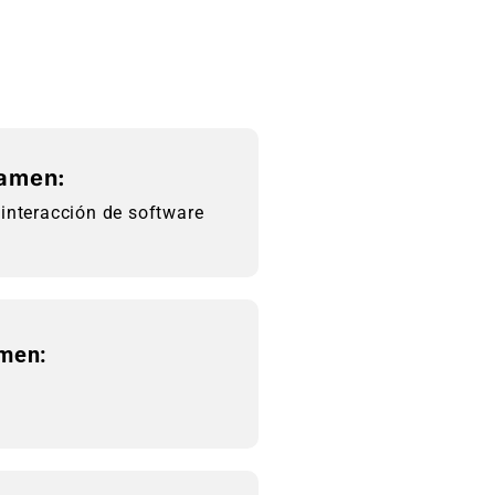
xamen:
 interacción de software
amen: