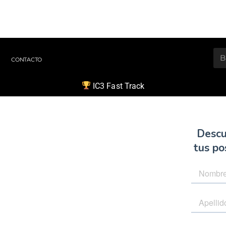
CONTACTO
IC3 Fast Track
profesional
 IC3 Fast
 demostrar conocimiento