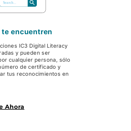
S
ea
r
ch...
 te encuentren
aciones IC3 Digital Literacy
tradas y pueden ser
por cualquier persona, sólo
número de certificado y
dar tus reconocimientos en
te Ahora