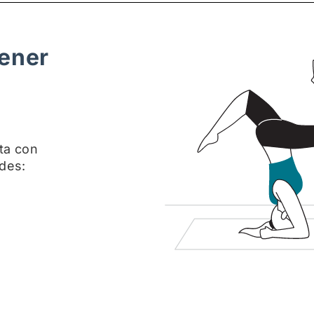
tener
ta con
ades: