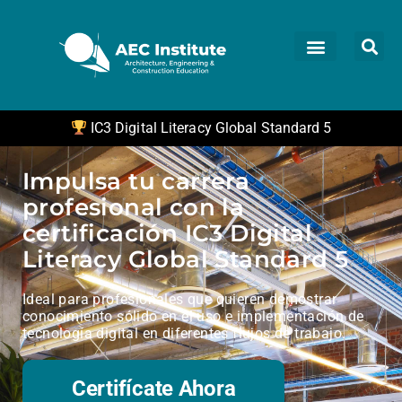
IC3 Digital Literacy Global Standard 5
Impulsa tu carrera
profesional con la
certificación IC3 Digital
Literacy Global Standard 5
Ideal para profesionales que quieren demostrar
conocimiento sólido en el uso e implementación de
tecnología digital en diferentes flujos de trabajo.
Certifícate Ahora