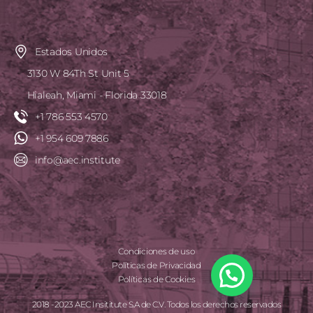
Estados Unidos
3130 W 84Th St Unit 5
Hialeah, Miami - Florida 33018
+1 786 553 4570
+1 954 609 7886
info@aec.institute
Condiciones de uso
Políticas de Privacidad
Políticas de Cookies
2018 -2023 AEC Insititute S.A de C.V. Todos los derechos reservados