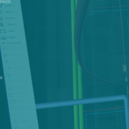
éxico
a