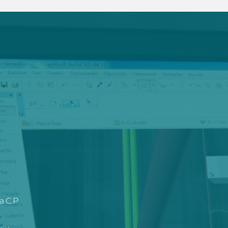
a C.P