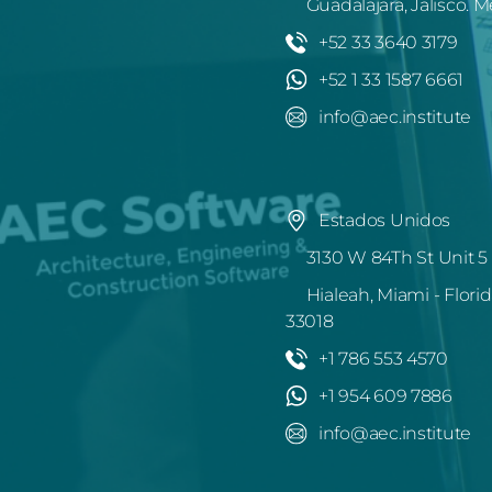
Guadalajara, Jalisco. M
+52 33 3640 3179
+52 1 33 1587 6661
info@aec.institute
Estados Unidos
3130 W 84Th St Unit 5
Hialeah, Miami - Florid
33018
+1 786 553 4570
+1 954 609 7886
info@aec.institute