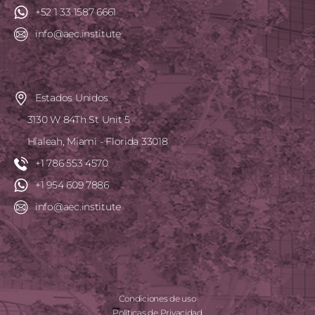
+52 1 33 1587 6661
info@aec.institute
Estados Unidos
3130 W 84Th St Unit 5
Hialeah, Miami - Florida 33018
+1 786 553 4570
+1 954 609 7886
info@aec.institute
Condiciones de uso
Políticas de Privacidad