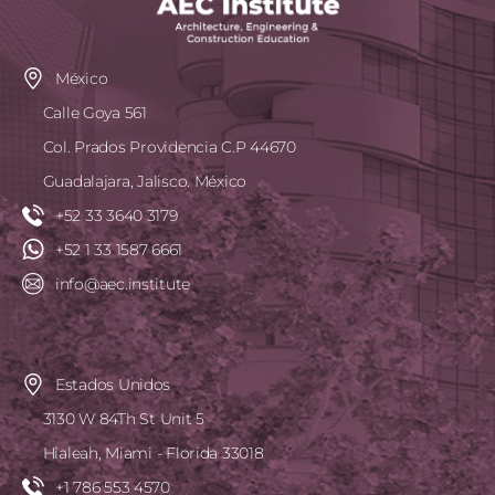
México
Calle Goya 561
Col. Prados Providencia C.P 44670
Guadalajara, Jalisco. México
+52 33 3640 3179
+52 1 33 1587 6661
info@aec.institute
Estados Unidos
3130 W 84Th St Unit 5
Hialeah, Miami - Florida 33018
+1 786 553 4570