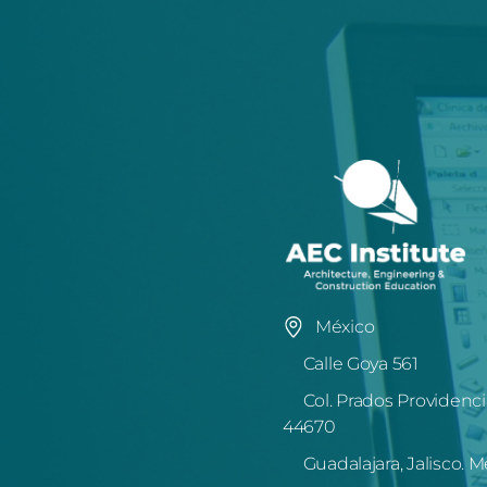
México
Calle Goya 561
Col. Prados Providenci
44670
Guadalajara, Jalisco. M