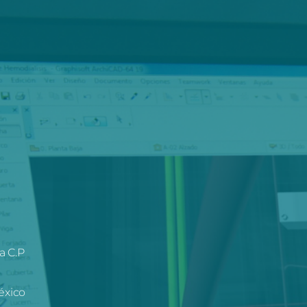
a C.P
éxico