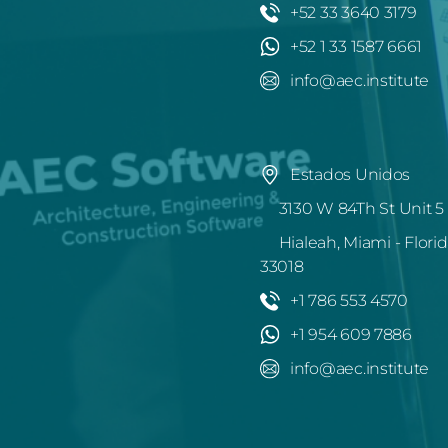
+52 33 3640 3179
+52 1 33 1587 6661
info@aec.institute
Estados Unidos
3130 W 84Th St Unit 5
Hialeah, Miami - Florid
33018
+1 786 553 4570
+1 954 609 7886
info@aec.institute