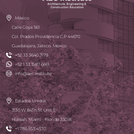
México
Calle Goya 561
Col. Prados Providencia C.P 44670
Guadalajara, Jalisco. México
+52 33 3640 3179
+52 1 33 1587 6661
info@aec.institute
Estados Unidos
3130 W 84Th St Unit 5
Hialeah, Miami - Florida 33018
+1 786 553 4570