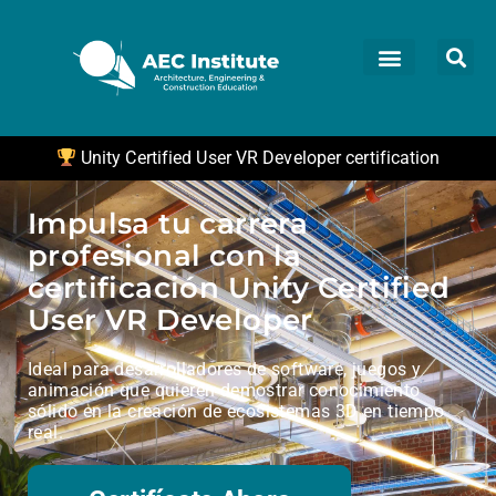
Unity Certified User VR Developer certification
Impulsa tu carrera
profesional con la
certificación Unity Certified
User VR Developer
Ideal para desarrolladores de software, juegos y
animación que quieren demostrar conocimiento
sólido en la creación de ecosistemas 3D en tiempo
real.