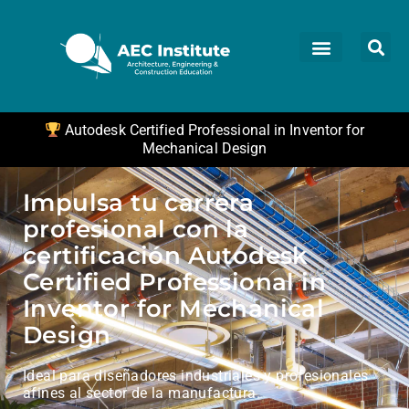
Autodesk Certified Professional in Inventor for
Mechanical Design
Impulsa tu carrera
profesional con la
certificación Autodesk
Certified Professional in
Inventor for Mechanical
Design
Ideal para diseñadores industriales y profesionales
afines al sector de la manufactura.