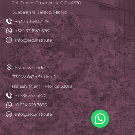
Col. Prados Providencia C.P 44670
Guadalajara, Jalisco. México
+52 33 3640 3179
+52 1 33 1587 6661
info@aec.institute
Estados Unidos
3130 W 84Th St Unit 5
Hialeah, Miami - Florida 33018
+1 786 553 4570
+1 954 609 7886
info@aec.institute