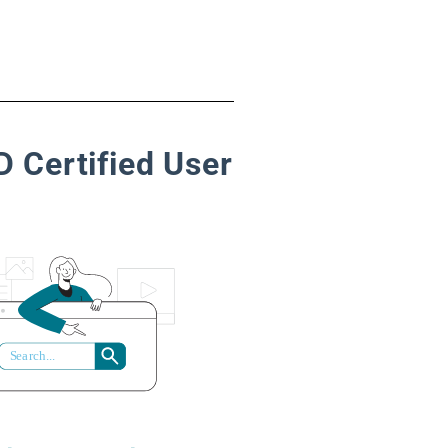
D Certified User
S
ea
r
ch...