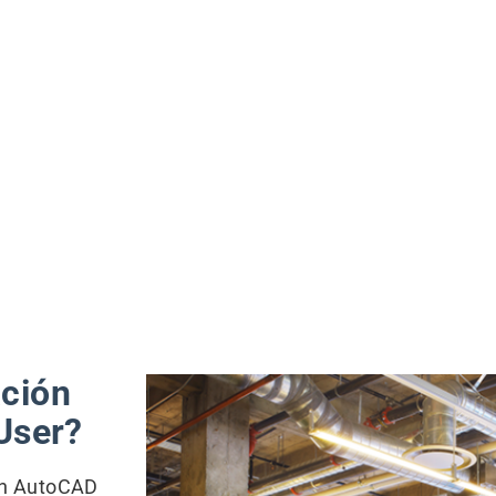
ás profesionales afines.
ación
User?
 en AutoCAD