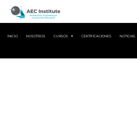
INICIO
NOSOTROS
CURSOS
CERTIFICACIONES
NOTICIAS
Impulsa tu carrera 
con la certificació
AutoCAD Certified 
Ideal para dibujantes de AutoCAD, arq