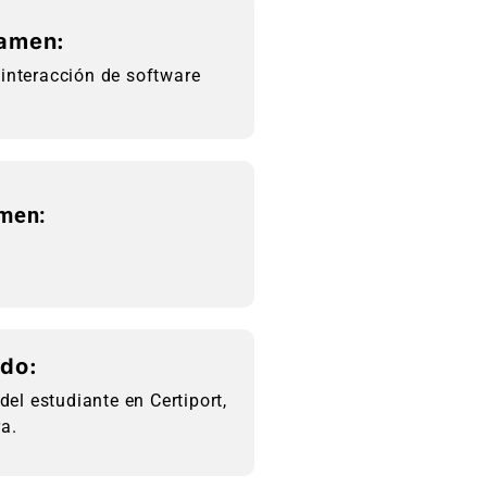
xamen:
 interacción de software
amen:
ido:
 del estudiante en Certiport,
a.