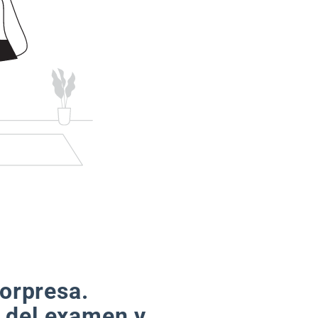
orpresa.
s del examen y