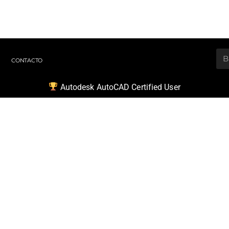
CONTACTO
Autodesk AutoCAD Certified User
profesional
n Autodesk
User
uitectos, diseñadores