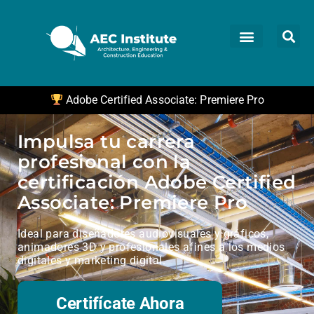
Adobe Certified Associate: Premiere Pro
Impulsa tu carrera
profesional con la
certificación Adobe Certified
Associate: Premiere Pro
Ideal para diseñadores audiovisuales y gráficos,
animadores 3D y profesionales afines a los medios
digitales y marketing digital.
Certifícate Ahora