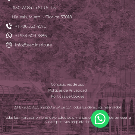
3130 W 84Th St Unit 5
Hialeah, Miami - Florida 33018
+1 786 553 4570
+1 954 609 7886
info@aec.institute
Condiciones de uso
Políticas de Privacidad
Políticas de Cookies
2018 -2023 AEC Insititute S.A de C.V. Todos los derechos reservados
Todas las marcas, nombres de productos o marcas comerciales pertenecen a
sus respectivos propietarios