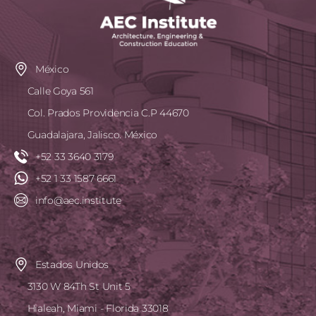
México
Calle Goya 561
Col. Prados Providencia C.P 44670
Guadalajara, Jalisco. México
+52 33 3640 3179
+52 1 33 1587 6661
info@aec.institute
Estados Unidos
3130 W 84Th St Unit 5
Hialeah, Miami - Florida 33018