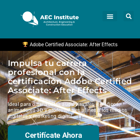
Adobe Certified Associate: After Effects
Impulsa tu carrera
profesional con la
certificación Adobe Certified
Associate: After Effects
Ideal para diseñadores audiovisuales y gráficos,
animadores 3D y profesionales afines a los medios
digitales y marketing digital.
Certifícate Ahora