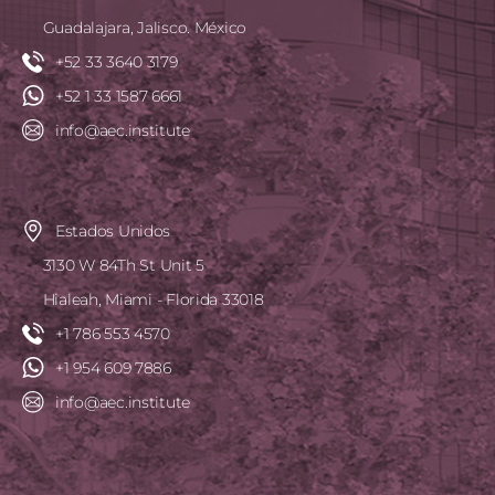
Guadalajara, Jalisco. México
+52 33 3640 3179
+52 1 33 1587 6661
info@aec.institute
Estados Unidos
3130 W 84Th St Unit 5
Hialeah, Miami - Florida 33018
+1 786 553 4570
+1 954 609 7886
info@aec.institute